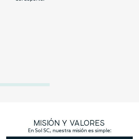
501(c)(3), lo que refuerza su
compromiso con el desarrollo de
la juventud.
MISIÓN Y VALORES
En Sol SC, nuestra misión es simple: