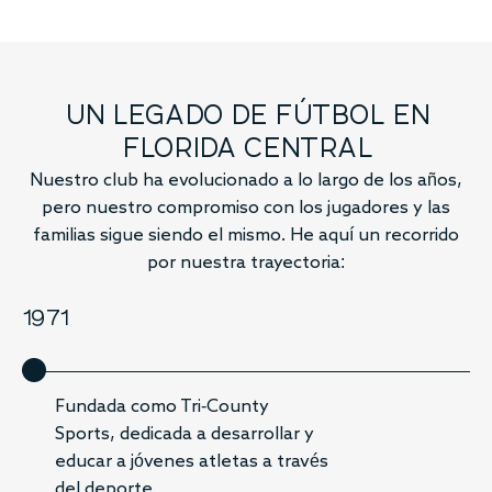
UN LEGADO DE FÚTBOL EN
FLORIDA CENTRAL
Nuestro club ha evolucionado a lo largo de los años,
pero nuestro compromiso con los jugadores y las
familias sigue siendo el mismo. He aquí un recorrido
por nuestra trayectoria:
1987
2
Se constituye como Orange
County Soccer Club,
convirtiéndose en una
organización sin ánimo de lucro