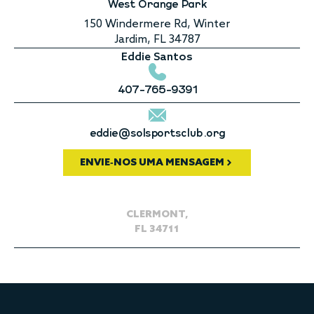
West Orange Park
150 Windermere Rd, Winter
Jardim, FL 34787
Eddie Santos
407-765-9391
eddie@solsportsclub.org
ENVIE-NOS UMA MENSAGEM
CLERMONT,
FL 34711