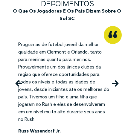
DEPOIMENTOS
O Que Os Jogadores E Os Pais Dizem Sobre O
Sol SC
Programas de futebol juvenil da melhor
U
qualidade em Clermont e Orlando, tanto
f
para meninas quanto para meninos.
q
Provavelmente um dos únicos clubes da
f
região que oferece oportunidades para
R
todos os níveis e todas as idades de
f
jovens, desde iniciantes até os melhores do
t
país. Tivemos um filho e uma filha que
q
jogaram no Rush e eles se desenvolveram
M
em um nível muito alto durante seus anos
no Rush.
Russ Wasendorf Jr.