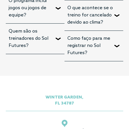
O programa inclui
jogos ou jogos de
O que acontece se o
equipe?
treino for cancelado
devido ao clima?
Quem são os
treinadores do Sol
Como faço para me
Futures?
registrar no Sol
Futures?
WINTER GARDEN,
FL 34787