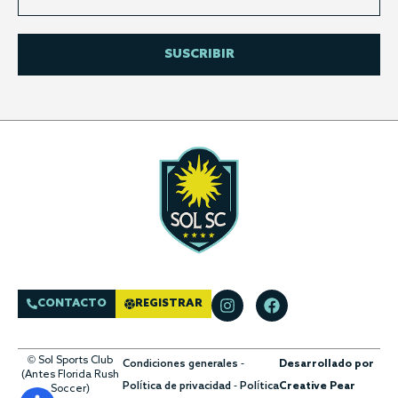
SUSCRIBIR
CONTACTO
REGISTRAR
© Sol Sports Club
Condiciones generales
-
Desarrollado por
(Antes Florida Rush
Política de privacidad
-
Política
Creative Pear
Soccer)