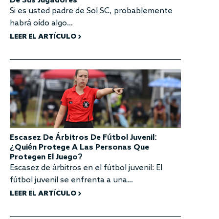
De Sus Jugadores
Si es usted padre de Sol SC, probablemente
habrá oído algo...
LEER EL ARTÍCULO
Escasez De Árbitros De Fútbol Juvenil:
¿Quién Protege A Las Personas Que
Protegen El Juego?
Escasez de árbitros en el fútbol juvenil: El
fútbol juvenil se enfrenta a una...
LEER EL ARTÍCULO