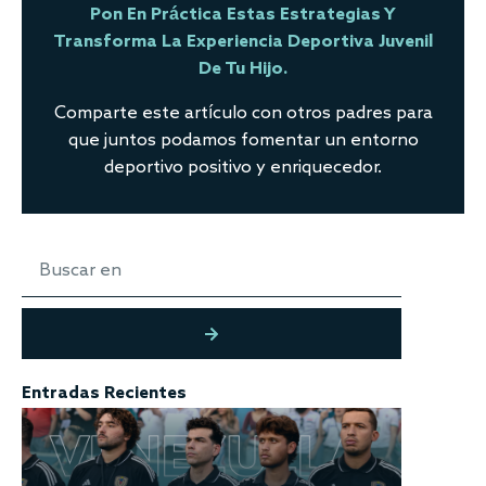
Pon En Práctica Estas Estrategias Y
Transforma La Experiencia Deportiva Juvenil
De Tu Hijo.
Comparte este artículo con otros padres para
que juntos podamos fomentar un entorno
deportivo positivo y enriquecedor.
Entradas Recientes