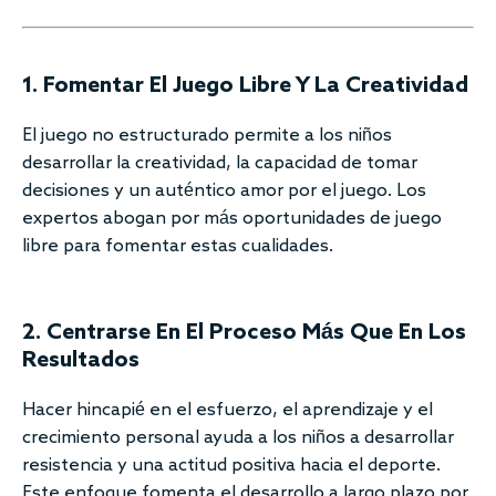
1. Fomentar El Juego Libre Y La Creatividad
El juego no estructurado permite a los niños
desarrollar la creatividad, la capacidad de tomar
decisiones y un auténtico amor por el juego. Los
expertos abogan por más oportunidades de juego
libre para fomentar estas cualidades.
2. Centrarse En El Proceso Más Que En Los
Resultados
Hacer hincapié en el esfuerzo, el aprendizaje y el
crecimiento personal ayuda a los niños a desarrollar
resistencia y una actitud positiva hacia el deporte.
Este enfoque fomenta el desarrollo a largo plazo por