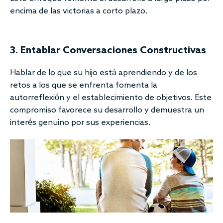
encima de las victorias a corto plazo.
3. Entablar Conversaciones Constructivas
Hablar de lo que su hijo está aprendiendo y de los
retos a los que se enfrenta fomenta la
autorreflexión y el establecimiento de objetivos. Este
compromiso favorece su desarrollo y demuestra un
interés genuino por sus experiencias.